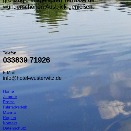
wunderschönen Ausblick genießen.
Telefon:
033839 71926
E-Mail:
info@hotel-wusterwitz.de
Home
Zimmer
Preise
Fahrradverleih
Marina
Region
Kontakt
Datenschutz